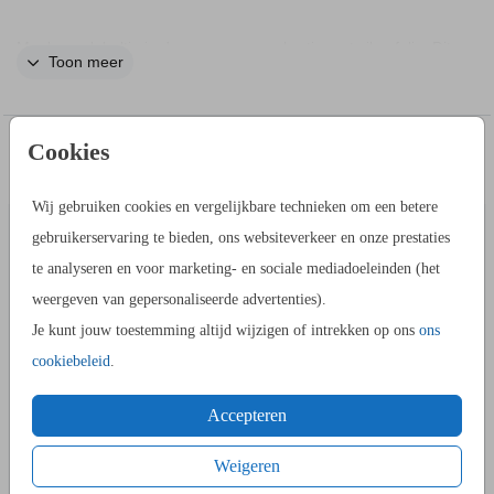
Maak een labeltje in de vorm van een hartje met zilverfolie. Dit
Toon meer
labeltje kun je dankzij het gaatje zelf aan je bedankje
vastmaken. Maak in de kaartopmaker een leuk ontwerp naar
eigen wens. Let op dat dit een klein kaartje is waar niet veel
Cookies
IN DEZELFDE STIJL KUN JE DIT OOK
tekst op kan.
FLESETIKET
BORDJE BI
BESTELLEN
Wij gebruiken cookies en vergelijkbare technieken om een betere
gebruikerservaring te bieden, ons websiteverkeer en onze prestaties
te analyseren en voor marketing- en sociale mediadoeleinden (het
weergeven van gepersonaliseerde advertenties).
Je kunt jouw toestemming altijd wijzigen of intrekken op ons
ons
cookiebeleid
.
Accepteren
Weigeren