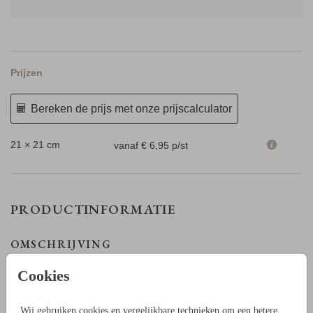
Prijzen
Bereken de prijs met onze prijscalculator
21 × 21 cm
vanaf € 6,95
p/st
PRODUCTINFORMATIE
OMSCHRIJVING
Met een touwtje of lintje kun je dit labeltje aan elke kaart
Cookies
strikken. Zo maak je echt een unieke stijlvolle kaart.
Dit strookje is 8,5 cm lang en 2 cm breed. Je kunt zelf een
Wij gebruiken cookies en vergelijkbare technieken om een betere