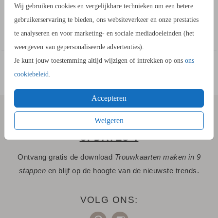
Wij gebruiken cookies en vergelijkbare technieken om een betere
gebruikerservaring te bieden, ons websiteverkeer en onze prestaties
Maak een labeltje voor aan de trouwkaart. Dit is een labeltje
Toon meer
te analyseren en voor marketing- en sociale mediadoeleinden (het
waar je een lakzegel op plakt. Je ontvangt 16 labeltjes van dit
weergeven van gepersonaliseerde advertenties).
exemplaar.
Je kunt jouw toestemming altijd wijzigen of intrekken op ons
ons
cookiebeleid
.
Accepteren
Weigeren
SCHRIJF JE IN VOOR "STIJLVOLLE
UPDATES"!
Ontvang gratis de download
Trouwkaarten maken in 9
stappen
en blijf op de hoogte van de nieuwste trends.
VOLG ONS: