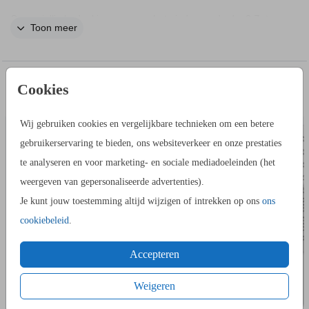
Geven jullie bedankjes mee aan het einde van de dag? Zet
Toon meer
dan een bordje voor bedankjes neer. Dit is een langwerpig
bordje bedankjes in beige kleur. Pas zelf de teksten aan in de
editor.
IN DEZELFDE STIJL KUN JE DIT OOK
Cookies
BEDANKKAART
CEREMON
BESTELLEN
Wij gebruiken cookies en vergelijkbare technieken om een betere
gebruikerservaring te bieden, ons websiteverkeer en onze prestaties
te analyseren en voor marketing- en sociale mediadoeleinden (het
weergeven van gepersonaliseerde advertenties).
Je kunt jouw toestemming altijd wijzigen of intrekken op ons
ons
cookiebeleid
.
Accepteren
Weigeren