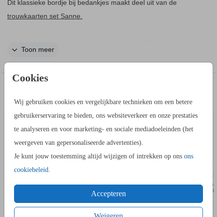
Dit klassieke bordje bij bedankjes maakt deel uit van de
trouwkaarten set Sanne.
Ontwerp een bordje met takjes en koperfolie. Dit bordje zet je
Toon meer
bij bedankjes aan het einde van de bruiloft.
Wij adviseren het formaat 14 bij 21 cm. Je kunt onze
houten
Cookies
er bij bestellen zodat deze mooi kan staan.
kaarthouder
IN DEZELFDE STIJL KUN JE DIT OOK
ADRESSTICKERS
ADRESS
BESTELLEN
Wij gebruiken cookies en vergelijkbare technieken om een betere
gebruikerservaring te bieden, ons websiteverkeer en onze prestaties
te analyseren en voor marketing- en sociale mediadoeleinden (het
weergeven van gepersonaliseerde advertenties).
Je kunt jouw toestemming altijd wijzigen of intrekken op ons
ons
cookiebeleid
.
Accepteren
Weigeren