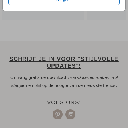
SCHRIJF JE IN VOOR "STIJLVOLLE
UPDATES"!
Ontvang gratis de download
Trouwkaarten maken in 9
stappen
en blijf op de hoogte van de nieuwste trends.
VOLG ONS: