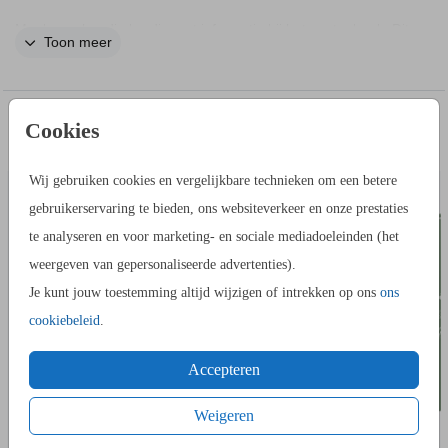
Maak een handig bordje met informatie bij het gastenboek. Dit
Toon meer
is een vintage bordje met Toile de Jouy in groene tinten.
Plaats dit handige bordje met eucalyptusblaadjes bij het
gastenboek. De gasten weten nu wat er van ze verwacht
IN DEZELFDE STIJL KUN JE DIT OOK
Cookies
wordt.
BEDANKKAART
GASTE
BESTELLEN
Wij gebruiken cookies en vergelijkbare technieken om een betere
Bestel dit bordje op het formaat 14 bij 21 cm. Je kunt onze
gebruikerservaring te bieden, ons websiteverkeer en onze prestaties
er bij bestellen zodat het bordje mooi blijft
houten kaarthouder
te analyseren en voor marketing- en sociale mediadoeleinden (het
staan bij het gastenboek.
weergeven van gepersonaliseerde advertenties).
Je kunt jouw toestemming altijd wijzigen of intrekken op ons
ons
cookiebeleid
.
Accepteren
Weigeren