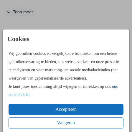
Weten jullie dat er veel kinderen zullen zijn op jullie bruiloft?
Toon meer
Dan is het belangrijk om iets te regelen voor de kinderen.
Deze fotokaart zorgt voor hele leuke spionnetjes tijdens jullie
bruiloft. En achteraf heel veel leuke extra foto's van de
IN DEZELFDE STIJL KUN JE DIT OOK
Cookies
kleinste gasten!
SAVE THE DATE KAART
BESTELLEN
Wij gebruiken cookies en vergelijkbare technieken om een betere
Bekijk hier de
bijbehorende kaarten.
gebruikerservaring te bieden, ons websiteverkeer en onze prestaties
te analyseren en voor marketing- en sociale mediadoeleinden (het
weergeven van gepersonaliseerde advertenties).
Je kunt jouw toestemming altijd wijzigen of intrekken op ons
ons
cookiebeleid
.
Accepteren
Weigeren