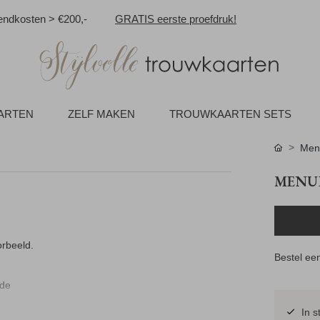
ndkosten > €200,-
GRATIS eerste proefdruk!
AARTEN
ZELF MAKEN
TROUWKAARTEN SETS
Men
MENU
orbeeld.
Bestel een
nde
In s