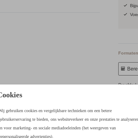
Op
Bij
Voeg
Formaten 
Berek
Proefdruk
Cookies
10 × 21 c
Envelopp
Wij gebruiken cookies en vergelijkbare technieken om een betere
gebruikerservaring te bieden, ons websiteverkeer en onze prestaties te analysere
en voor marketing- en sociale mediadoeleinden (het weergeven van
gepersonaliseerde advertenties).