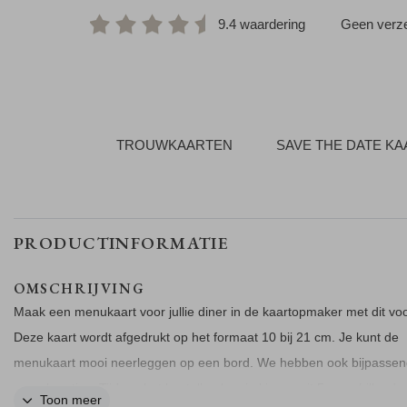
9.4 waardering
Geen verze
TROUWKAARTEN
SAVE THE DATE K
PRODUCTINFORMATIE
OMSCHRIJVING
Maak een menukaart voor jullie diner in de kaartopmaker met dit vo
Deze kaart wordt afgedrukt op het formaat 10 bij 21 cm. Je kunt de
menukaart mooi neerleggen op een bord. We hebben ook bijpasse
naamkaartjes. Tijdens het bestellen kun je kiezen uit 5 verschillende
Toon meer