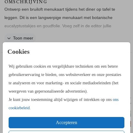
OMSCHRIJVING
Ontwerp een bruiloft menukaart tijdens het diner op tafel te
leggen. Dit is een langwerpige menukaart met botanische
eucalyptustakjes en goudfolie. Voeg zelf in de editor jullie
menu toe.
Toon meer
COLLECTIE
Bekijk hier alle
bijpassende producten
.
Cookies
IN DEZELFDE STIJL KUN JE DIT OOK
Wij gebruiken cookies en vergelijkbare technieken om een betere
BEDANKKAART
DRESSCOD
BESTELLEN
gebruikerservaring te bieden, ons websiteverkeer en onze prestaties
te analyseren en voor marketing- en sociale mediadoeleinden (het
weergeven van gepersonaliseerde advertenties).
Je kunt jouw toestemming altijd wijzigen of intrekken op ons
ons
cookiebeleid
.
Accepteren