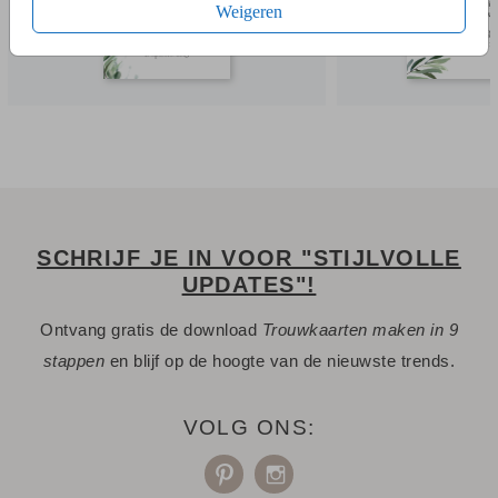
Weigeren
SCHRIJF JE IN VOOR "STIJLVOLLE
UPDATES"!
Ontvang gratis de download
Trouwkaarten maken in 9
stappen
en blijf op de hoogte van de nieuwste trends.
VOLG ONS: