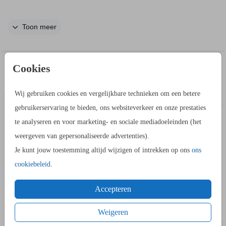
Ontwerp bruiloft naamkaartjes met citroentjes voor jullie
Toon meer
eerste diner als man en vrouw. Dit zijn dubbelgevouwen diner
naamkaartjes die je bij elk bord op de tafel zet. Voeg zelf de
namen toe van jullie bruiloftsgasten.
Cookies
IN DEZELFDE STIJL KUN JE DIT OOK
BEDANKKAART
KALKPAPI
BESTELLEN
Formaat
Wij gebruiken cookies en vergelijkbare technieken om een betere
afmeting: 8x4 cm
gebruikerservaring te bieden, ons websiteverkeer en onze prestaties
aantal: 15
te analyseren en voor marketing- en sociale mediadoeleinden (het
type: dubbelgevouwen
weergeven van gepersonaliseerde advertenties).
Je kunt jouw toestemming altijd wijzigen of intrekken op ons
ons
cookiebeleid
.
Accepteren
Weigeren