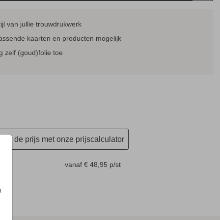
tijl van jullie trouwdrukwerk
MENUKAART
PROGRAMMAKAART
SAV
passende kaarten en producten mogelijk
 zelf (goud)folie toe
en de prijs met onze prijscalculator
m
vanaf € 48,95
p/st
n