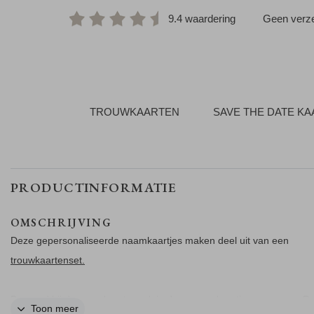
9.4 waardering
Geen verze
TROUWKAARTEN
SAVE THE DATE K
PRODUCTINFORMATIE
OMSCHRIJVING
Deze gepersonaliseerde naamkaartjes maken deel uit van een
trouwkaartenset.
Passend bij de menukaart maak je deze naamkaartjes per naam. De s
Toon meer