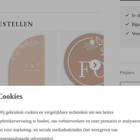
In s
EXTRA KAARTJE
LABELTJE
BESTELLEN
Bij
Voeg
werken.
Prijzen
Berek
Cookies
21 × 30 c
Wij gebruiken cookies en vergelijkbare technieken om een betere
gebruikerservaring te bieden, ons websiteverkeer en onze prestaties te analysere
en voor marketing- en sociale mediadoeleinden (het weergeven van
gepersonaliseerde advertenties).