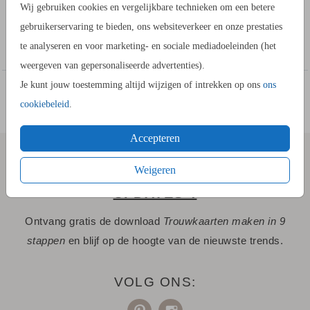
Wij gebruiken cookies en vergelijkbare technieken om een betere
ongeveer een visitekaartje. Leg deze mooi bij een dinerbord
gebruikerservaring te bieden, ons websiteverkeer en onze prestaties
neer. In de kaartopmaker kun je zelf een ontwerp maken.
Toon meer
te analyseren en voor marketing- en sociale mediadoeleinden (het
weergeven van gepersonaliseerde advertenties).
Formaat
Je kunt jouw toestemming altijd wijzigen of intrekken op ons
ons
afmeting: 8x5 cm
cookiebeleid
.
aantal: 10 per vel
Selecteer voordat je de editor in gaat het aantal vellen dat je
Accepteren
wilt bewerken.
Weigeren
COLLECTIE
SCHRIJF JE IN VOOR "STIJLVOLLE
UPDATES"!
Maak hier zelf
je eigen collectie
.
Ontvang gratis de download
Trouwkaarten maken in 9
stappen
en blijf op de hoogte van de nieuwste trends.
VOLG ONS: