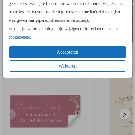
- Bewaar het ontwerp in je account. Je kunt later verder
gebruikerservaring te bieden, ons websiteverkeer en onze prestaties
werken.
te analyseren en voor marketing- en sociale mediadoeleinden (het
- Of bestel gelijk een proefdruk.
weergeven van gepersonaliseerde advertenties).
- Bij de 1e proefdruk ontvang je een proefsetje van
Je kunt jouw toestemming altijd wijzigen of intrekken op ons
ons
papiersoorten en envelopkleuren.
cookiebeleid
.
Accepteren
IN DEZELFDE STIJL KUN JE DIT OOK
Een vraag? Hier vind je waarschijnlijk
het antwoord.
ADRESSTICKERS
BORDJE BIJ
BESTELLEN
Niet gevonden? Neem
met ons op. We helpen je
contact
Weigeren
graag.