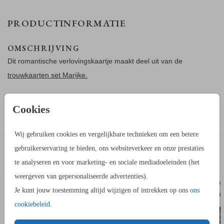
PRODUCTINFORMATIE
OMSCHRIJVING
Dit romantische verlovingskaartje maakt deel uit van de
trouwkaarten set Marijke.
Ontwerp een verlovingskaart met geïllustreerde bloemetjes in
Cookies
Toon meer
een originele boogvorm. Deze verlovingskaart past bij een
trouwkaart en ander drukwerk in dezelfde stijl.
Wij gebruiken cookies en vergelijkbare technieken om een betere
gebruikerservaring te bieden, ons websiteverkeer en onze prestaties
IN DEZELFDE STIJL KUN JE DIT OOK
ADRESSTICKERS
BEDAN
BESTELLEN
te analyseren en voor marketing- en sociale mediadoeleinden (het
weergeven van gepersonaliseerde advertenties).
Je kunt jouw toestemming altijd wijzigen of intrekken op ons
ons
cookiebeleid
.