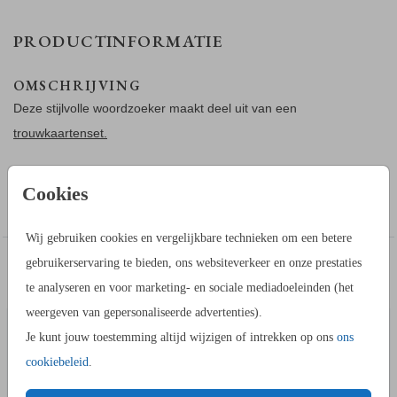
PRODUCTINFORMATIE
OMSCHRIJVING
Deze stijlvolle woordzoeker maakt deel uit van een
trouwkaartenset.
Zijn er veel kinderen op jullie bruiloft? Dan is het belangrijk om
Cookies
Toon meer
iets te regelen voor de kinderen. Met deze woordzoeker
vermaken de kinderen zich.
Wij gebruiken cookies en vergelijkbare technieken om een betere
gebruikerservaring te bieden, ons websiteverkeer en onze prestaties
IN DEZELFDE STIJL KUN JE DIT OOK
BORDJE BIJ BUFFET
ADRESS
BESTELLEN
te analyseren en voor marketing- en sociale mediadoeleinden (het
weergeven van gepersonaliseerde advertenties).
Je kunt jouw toestemming altijd wijzigen of intrekken op ons
ons
cookiebeleid
.