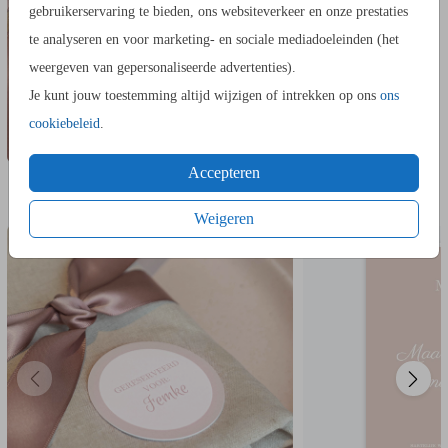
gebruikerservaring te bieden, ons websiteverkeer en onze prestaties
te analyseren en voor marketing- en sociale mediadoeleinden (het
weergeven van gepersonaliseerde advertenties).
Je kunt jouw toestemming altijd wijzigen of intrekken op ons
ons
cookiebeleid
.
Accepteren
IN DEZELFDE STIJL KUN JE DIT OOK
NAAMKAARTJES
TROUW
BESTELLEN
Weigeren