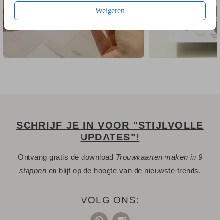
Weigeren
SCHRIJF JE IN VOOR "STIJLVOLLE
UPDATES"!
Ontvang gratis de download
Trouwkaarten maken in 9
stappen
en blijf op de hoogte van de nieuwste trends.
VOLG ONS: