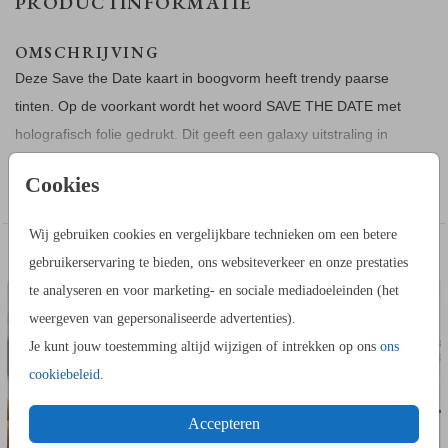
PRODUCTINFORMATIE
OMSCHRIJVING
Deze Save the Date kaart in boogvorm heeft trendy paarse
tinten. Op de voorkant wordt het woord SAVE THE DATE met
holografisch folie gedrukt. Dit geeft een galaxy uitstraling in
regenboogkleuren.
Toon meer
Cookies
De teksten en kleuren kun je op de Save the Date naar eigen
Wij gebruiken cookies en vergelijkbare technieken om een betere
wens aanpassen.
SAVE THE DATE KAART
SAVE THE 
DIT VIND JE MISSCHIEN OOK LEUK
gebruikerservaring te bieden, ons websiteverkeer en onze prestaties
te analyseren en voor marketing- en sociale mediadoeleinden (het
Maak een mooi ontwerp en bestel daarna een proefdruk om
weergeven van gepersonaliseerde advertenties).
de kaart eerst thuis te bekijken. Bij je 1e proefdruk ontvang je
Je kunt jouw toestemming altijd wijzigen of intrekken op ons
ons
een proefsetje met voorbeelden van alle papiersoorten en
cookiebeleid
.
kleuren enveloppen.
Accepteren