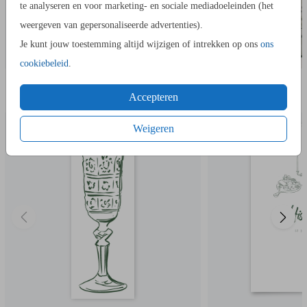
te analyseren en voor marketing- en sociale mediadoeleinden (het
weergeven van gepersonaliseerde advertenties).
Je kunt jouw toestemming altijd wijzigen of intrekken op ons
ons
cookiebeleid
.
IN DEZELFDE STIJL KUN JE DIT OOK
GELOFTE
BESTELLEN
Accepteren
Weigeren