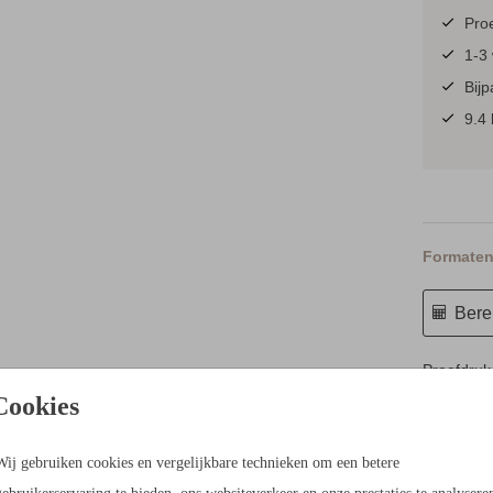
Proe
1-3 
Bij
9.4 
Formaten 
Berek
Proefdruk
Cookies
10 × 15 c
11.4 × 17
Wij gebruiken cookies en vergelijkbare technieken om een betere
14.4 × 21