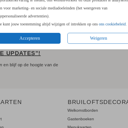
gebruikerservaring te bieden, ons websiteverkeer en onze prestaties te analysere
Envelopp
en voor marketing- en sociale mediadoeleinden (het weergeven van
gepersonaliseerde advertenties).
Je kunt jouw toestemming altijd wijzigen of intrekken op ons
ons cookiebeleid
.
Accepteren
Weigeren
LE UPDATES"!
en
en blijf op de hoogte van de
AARTEN
BRUILOFTSDECOR
Welkomstborden
rt
Gastenboeken
ten
Menukaarten