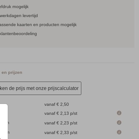
fdruk mogelijk
werkdagen levertijd
passende kaarten en producten mogelijk
klantenbeoordeling
en prijzen
en de prijs met onze prijscalculator
vanaf € 2,50
m
vanaf € 2,13
p/st
.1 cm
vanaf € 2,23
p/st
.6 cm
vanaf € 2,33
p/st