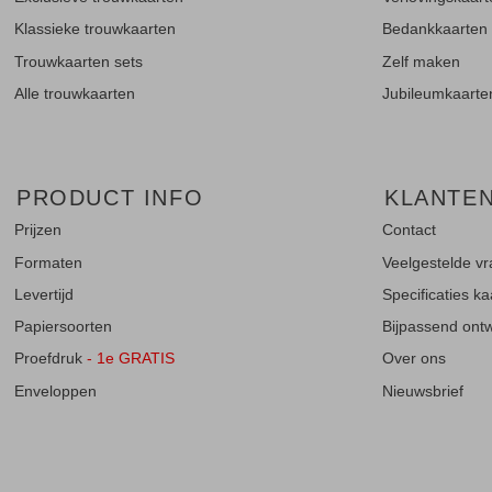
Klassieke trouwkaarten
Bedankkaarten
Trouwkaarten sets
Zelf maken
Alle trouwkaarten
Jubileumkaarte
PRODUCT INFO
KLANTE
Prijzen
Contact
Formaten
Veelgestelde v
Levertijd
Specificaties k
Papiersoorten
Bijpassend ontwe
Proefdruk
- 1e GRATIS
Over ons
Enveloppen
Nieuwsbrief