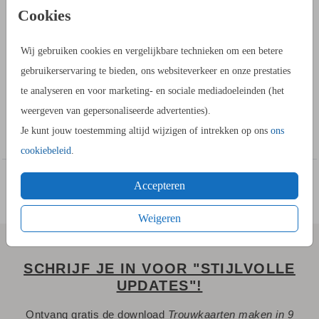
PRODUCTINFORMATIE
Cookies
OMSCHRIJVING
Wij gebruiken cookies en vergelijkbare technieken om een betere
Trouwkaarten maken met dit formaat: dubbel vierkant. Je kunt
gebruikerservaring te bieden, ons websiteverkeer en onze prestaties
in de kaartopmaker zelf tekstvakken, folie en foto's toevoegen
te analyseren en voor marketing- en sociale mediadoeleinden (het
en gebruik maken van onze uitgebreide beeldbank. Tijdens
weergeven van gepersonaliseerde advertenties).
het bestellen kun je kiezen uit de formaten: 11 bij 11 cm, 13 bij
Toon meer
Je kunt jouw toestemming altijd wijzigen of intrekken op ons
ons
13 cm en 15 bij 15 cm. Je hebt keuze uit 5 papiersoorten en
cookiebeleid
.
20+ kleuren enveloppen.
Accepteren
Klik op BEWERK DEZE KAART en maak in de kaartopmaker
een mooi ontwerp. Bestel daarna een proefdruk. Bij je
Weigeren
proefdruk ontvang je een proefsetje met voorbeeldjes van alle
papiersoorten en kleuren enveloppen. Zo is kiezen
SCHRIJF JE IN VOOR "STIJLVOLLE
eenvoudiger.
UPDATES"!
Ontvang gratis de download
Trouwkaarten maken in 9
Een vraag? Hier vind je waarschijnlijk
het antwoord.