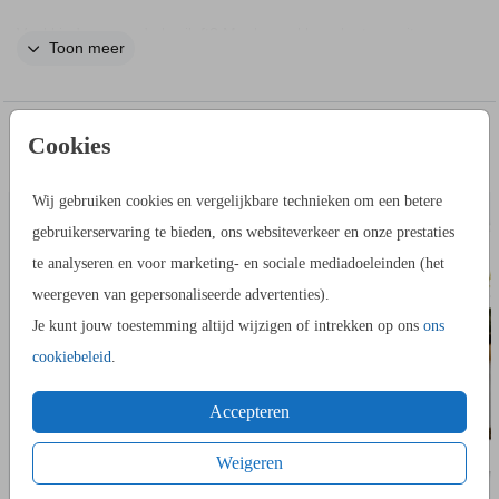
Veel kinderen op de bruiloft? Maak een kleurplaat om uit
Toon meer
delen tijdens de ceremonie, kerkdienst of ander moment. Dit
is een voorbeeld bruiloft kleurplaat, je kan zelf een kleurplaat
naar wens uploaden in de editor.
IN DEZELFDE STIJL KUN JE DIT OOK
Cookies
ADRESSTICKERS
BEDAN
BESTELLEN
Wij gebruiken cookies en vergelijkbare technieken om een betere
gebruikerservaring te bieden, ons websiteverkeer en onze prestaties
te analyseren en voor marketing- en sociale mediadoeleinden (het
weergeven van gepersonaliseerde advertenties).
Je kunt jouw toestemming altijd wijzigen of intrekken op ons
ons
cookiebeleid
.
Accepteren
Weigeren