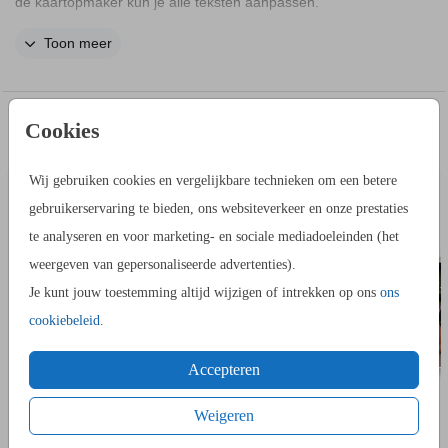
de kaartopmaker kun je alle teksten aanpassen.
Toon meer
COLLECTIE
Bekijk hier alle
bijpassende producten
.
IN DEZELFDE STIJL KUN JE DIT OOK
Cookies
ADRESSTICKERS
BEDAN
BESTELLEN
Wij gebruiken cookies en vergelijkbare technieken om een betere
gebruikerservaring te bieden, ons websiteverkeer en onze prestaties
te analyseren en voor marketing- en sociale mediadoeleinden (het
weergeven van gepersonaliseerde advertenties).
Je kunt jouw toestemming altijd wijzigen of intrekken op ons
ons
cookiebeleid
.
Accepteren
Weigeren