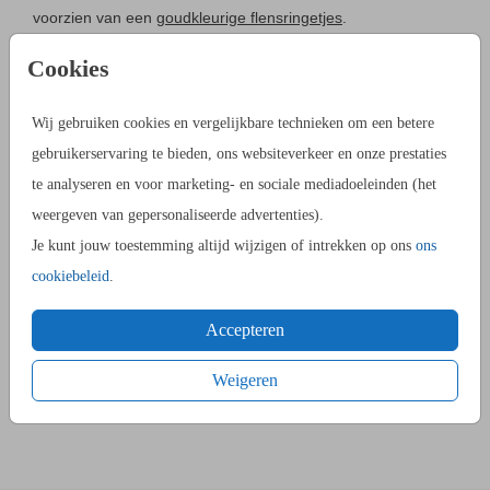
voorzien van een
goudkleurige flensringetjes
.
Cookies
HANDLEIDING
Bekijk deze
instructievideo
voor een stapsgewijze uitleg, of
Wij gebruiken cookies en vergelijkbare technieken om een betere
volg de volgende stappen:
gebruikerservaring te bieden, ons websiteverkeer en onze prestaties
STAP 1:
Plaats de kaart(en) in de bovenste gleuf van de
te analyseren en voor marketing- en sociale mediadoeleinden (het
tang om de perforatie te maken.
weergeven van gepersonaliseerde advertenties).
STAP 2:
Plaats het ringetje in de perforatie met het brede
Je kunt jouw toestemming altijd wijzigen of intrekken op ons
ons
uiteinde aan de voorkant van de kaart.
cookiebeleid
.
STAP 3:
Plaats de tang over het ringetje en knijp met de
tang zodat het ringetje ombuigt.
Accepteren
Weigeren
Prijs:
€ 22,95
per 1 flenstang