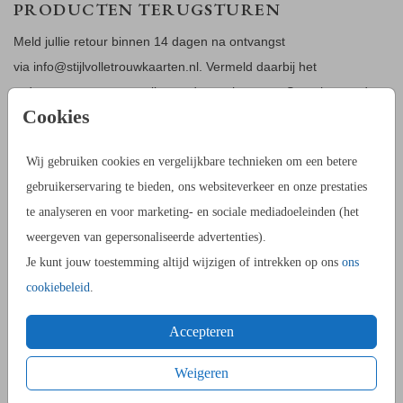
PRODUCTEN TERUGSTUREN
Meld jullie retour binnen 14 dagen na ontvangst
via info@stijlvolletrouwkaarten.nl. Vermeld daarbij het
ordernummer en om welke producten het gaat. Stuur het product
Cookies
vervolgens in de originele staat en verpakking terug met daarbij
een briefje met je naam en ordernummer.
Wij gebruiken cookies en vergelijkbare technieken om een betere
RETOURKOSTEN
gebruikerservaring te bieden, ons websiteverkeer en onze prestaties
te analyseren en voor marketing- en sociale mediadoeleinden (het
De kosten voor het terugsturen zijn voor jullie eigen rekening.
weergeven van gepersonaliseerde advertenties).
Je kunt jouw toestemming altijd wijzigen of intrekken op ons
ons
TERUGBETALEN
cookiebeleid
.
NA ONTVANGST* VAN DE RETOURZENDING STORTEN
WIJ HET AANKOOPBEDRAG ZO SNEL MOGELIJK
Accepteren
TERUG, UITERLIJK BINNEN
30 DAGEN
. DIT DOEN WIJ
VIA DEZELFDE BETAALMETHODE WAARMEE DE
Weigeren
BESTELLING IS GEPLAATST.