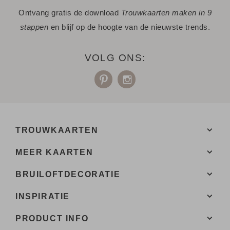
Ontvang gratis de download
Trouwkaarten maken in 9
- Of bestel gelijk een proefdruk.
stappen
en blijf op de hoogte van de nieuwste trends.
- Tijdens het bestellen kies je uit meerdere formaten,
verschillende papiersoorten en één van de 20+ kleuren
enveloppen.
VOLG ONS:
- Bij de 1e proefdruk ontvang je een proefsetje met staaltjes
van papiersoorten en kleuren enveloppen.
Een vraag? Hier vind je waarschijnlijk
het antwoord.
Niet gevonden? Neem
met ons op. We helpen je
contact
TROUWKAARTEN
graag.
MEER KAARTEN
BRUILOFTDECORATIE
INSPIRATIE
PRODUCT INFO