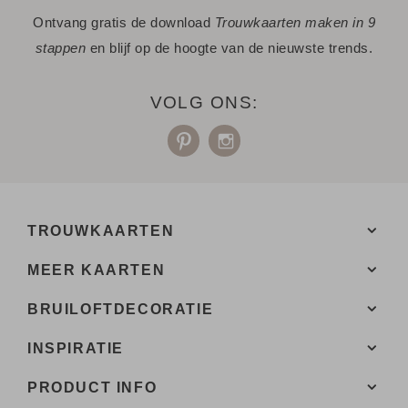
Ontvang gratis de download
Trouwkaarten maken in 9
werken.
stappen
en blijf op de hoogte van de nieuwste trends.
- Of bestel gelijk een proefdruk.
- Bij de 1e proefdruk ontvang je een proefsetje.
VOLG ONS:
Een vraag? Hier vind je waarschijnlijk
het antwoord.
Niet gevonden? Neem
met ons op. We helpen je
contact
graag.
TROUWKAARTEN
MEER KAARTEN
BRUILOFTDECORATIE
INSPIRATIE
PRODUCT INFO