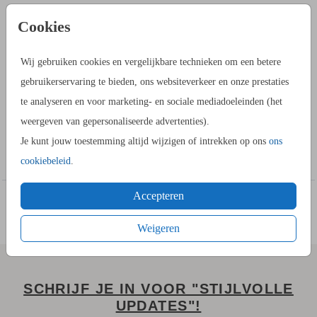
PRODUCTINFORMATIE
Cookies
OMSCHRIJVING
Wij gebruiken cookies en vergelijkbare technieken om een betere
De Save the Date kaart met takjes wordt op kraftpapier
gebruikerservaring te bieden, ons websiteverkeer en onze prestaties
gedrukt. Je kunt in de kaartopmaker de teksten aanpassen.
te analyseren en voor marketing- en sociale mediadoeleinden (het
weergeven van gepersonaliseerde advertenties).
HANDIG OM TE WETEN
Je kunt jouw toestemming altijd wijzigen of intrekken op ons
ons
Toon meer
- Op kraft kan geen folie gedrukt worden.
cookiebeleid
.
- Afbeeldingen op kraftpapier kunnen een ander resultaat
Accepteren
geven dan op het beeldscherm.
- Bestel altijd een proefdruk om de kaart thuis te bekijken.
Weigeren
HOE WERKT HET?
- Ga naar de kaartopmaker om een stijlvol ontwerp te maken.
SCHRIJF JE IN VOOR "STIJLVOLLE
- Je kunt gebruik maken van onze uitgebreide beeldbank.
UPDATES"!
- Bewaar het ontwerp in je account. Je kunt later verder