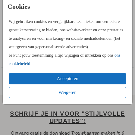
PRODUCTINFORMATIE
Cookies
OMSCHRIJVING
Wij gebruiken cookies en vergelijkbare technieken om een betere
Kies voor deze blauwe moderne Save the Date kaart met een
gebruikerservaring te bieden, ons websiteverkeer en onze prestaties
takje. In de kaartopmaker kun je de achtergrondkleur wijzigen.
te analyseren en voor marketing- en sociale mediadoeleinden (het
Ook staan er in de beeldbank andere takjes die jullie
weergeven van gepersonaliseerde advertenties).
misschien mooi vinden.
Toon meer
Je kunt jouw toestemming altijd wijzigen of intrekken op ons
ons
cookiebeleid
.
HOE WERKT HET?
- Ga naar de kaartopmaker om een stijlvol ontwerp te maken.
Accepteren
- Je kunt gebruik maken van onze uitgebreide beeldbank.
- Bewaar het ontwerp in je account. Je kunt later verder
Weigeren
werken.
- Of bestel gelijk een proefdruk.
SCHRIJF JE IN VOOR "STIJLVOLLE
- Tijdens het bestellen kies je uit meerdere formaten,
UPDATES"!
verschillende papiersoorten en één van de 20+ kleuren
Ontvang gratis de download
Trouwkaarten maken in 9
enveloppen.