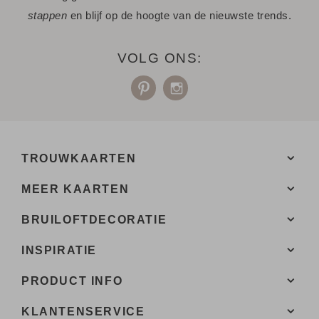
stappen
en blijf op de hoogte van de nieuwste trends.
- Bij de 1e proefdruk ontvang je een proefsetje met staaltjes
van papiersoorten en kleuren enveloppen.
VOLG ONS:
Een vraag? Hier vind je waarschijnlijk
het antwoord.
Niet gevonden? Neem
met ons op. We helpen je
contact
graag.
TROUWKAARTEN
MEER KAARTEN
BRUILOFTDECORATIE
INSPIRATIE
PRODUCT INFO
KLANTENSERVICE