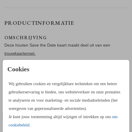
PRODUCTINFORMATIE
OMSCHRIJVING
Deze houten Save the Date kaart maakt deel uit van een
trouwkaartenset.
Cookies
Deze Save the Date van hout kan worden aangepast naar
Toon meer
jullie smaak in de kaartopmaker.
Wij gebruiken cookies en vergelijkbare technieken om een betere
gebruikerservaring te bieden, ons websiteverkeer en onze prestaties
OVER HET LINTJE
IN DEZELFDE STIJL KUN JE DIT OOK
te analyseren en voor marketing- en sociale mediadoeleinden (het
Een velvet lintje is optioneel en extra bij de Save the Date
EXTRA KAARTJE
BESTELLEN
weergeven van gepersonaliseerde advertenties).
kaarten te bestellen. Je kunt bij je proefdruk een zakje
lint
Je kunt jouw toestemming altijd wijzigen of intrekken op ons
ons
bestellen zodat je thuis kunt kijken hoe dit Save the Date
cookiebeleid
.
kaartje met lintje eruitziet. Keuze uit 3 verschillende kleuren