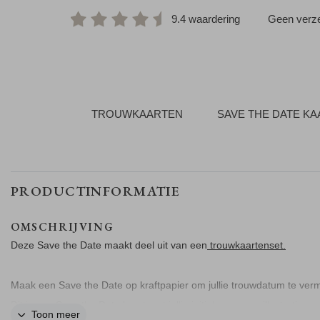
9.4 waardering
Geen verze
TROUWKAARTEN
SAVE THE DATE K
PRODUCTINFORMATIE
OMSCHRIJVING
Deze Save the Date maakt deel uit van een
trouwkaartenset.
Maak een Save the Date op kraftpapier om jullie trouwdatum te ver
Dit is een Save the Date kaart met jullie initialen en een illustratie va
Toon meer