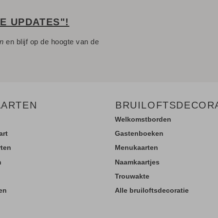
LE UPDATES"!
en
en blijf op de hoogte van de
AARTEN
BRUILOFTSDECOR
Welkomstborden
art
Gastenboeken
rten
Menukaarten
n
Naamkaartjes
Trouwakte
en
Alle bruiloftsdecoratie