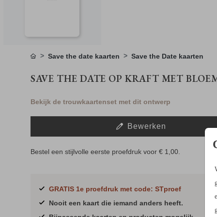
Een vraag? Hier vind je waarschijnlijk
het antwoord.
Niet gevonden? Neem
met ons op. We helpen je graag.
contact
Save the date kaarten
Save the Date kaarten
SAVE THE DATE OP KRAFT MET BLOE
Bekijk de trouwkaartenset met dit ontwerp
Bewerken
Bestel een stijlvolle eerste proefdruk voor
€ 1,00
.
GRATIS 1e proefdruk met code: STproef
Nooit een kaart die iemand anders heeft.
Bijpassende kaarten en producten mogelijk