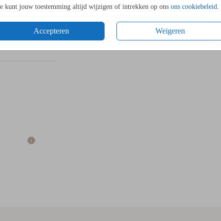
Je kunt jouw toestemming altijd wijzigen of intrekken op ons
ons cookiebeleid
.
Accepteren
Weigeren