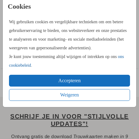
PRODUCTINFORMATIE
Cookies
OMSCHRIJVING
Wij gebruiken cookies en vergelijkbare technieken om een betere
Bestel een magneet Save the Date om jullie trouwdatum
gebruikerservaring te bieden, ons websiteverkeer en onze prestaties
bekend te maken bij familie en vrienden. Een Save the Date
te analyseren en voor marketing- en sociale mediadoeleinden (het
magneetstrip is een kaart met magnetische achtergrond. Dit is
weergeven van gepersonaliseerde advertenties).
een Save the Date met foto en kalender om de datum aan te
Toon meer
Je kunt jouw toestemming altijd wijzigen of intrekken op ons
ons
kruisen. Je upload in de editor eenvoudig jullie mooiste foto.
cookiebeleid
.
Accepteren
Weigeren
SCHRIJF JE IN VOOR "STIJLVOLLE
UPDATES"!
Ontvang gratis de download
Trouwkaarten maken in 9