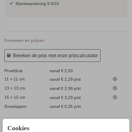
Klantwaardering 9.4/10
Formaten en prijzen
Bereken de prijs met onze prijscalculator
Proefdruk
vanaf € 2,50
11 × 11 cm
vanaf € 2,29
p/st
13 × 13 cm
vanaf € 2,99
p/st
15 × 15 cm
vanaf € 3,29
p/st
Enveloppen
vanaf € 0,35
p/st
Cookies