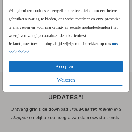
PRODUCTINFORMATIE
Wij gebruiken cookies en vergelijkbare technieken om een betere
OMSCHRIJVING
gebruikerservaring te bieden, ons websiteverkeer en onze prestaties
Bestel een vierkante Save the Date voor jullie trouwdag. Dit is
te analyseren en voor marketing- en sociale mediadoeleinden (het
een moderne Save the Date met grote letters en roséfolie.
weergeven van gepersonaliseerde advertenties).
Je kunt jouw toestemming altijd wijzigen of intrekken op ons
ons
cookiebeleid
.
Accepteren
Weigeren
SCHRIJF JE IN VOOR "STIJLVOLLE
UPDATES"!
Ontvang gratis de download
Trouwkaarten maken in 9
stappen
en blijf op de hoogte van de nieuwste trends.