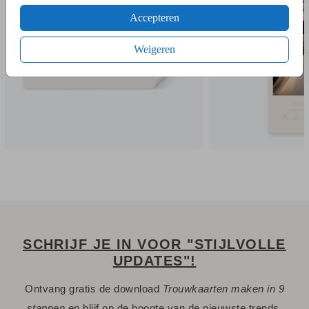
- Ga naar de kaartopmaker om een stijlvol ontwerp te maken.
Accepteren
- Je kunt gebruik maken van onze uitgebreide beeldbank.
- Bewaar het ontwerp in je account. Je kunt later verder
Weigeren
werken.
- Of bestel gelijk een proefdruk.
- Bij de 1e proefdruk ontvang je een proefsetje van
papiersoorten en envelopkleuren.
Een vraag? Hier vind je waarschijnlijk
het antwoord.
Niet gevonden? Neem
met ons op. We helpen je
contact
graag.
SCHRIJF JE IN VOOR "STIJLVOLLE
UPDATES"!
Ontvang gratis de download
Trouwkaarten maken in 9
stappen
en blijf op de hoogte van de nieuwste trends.