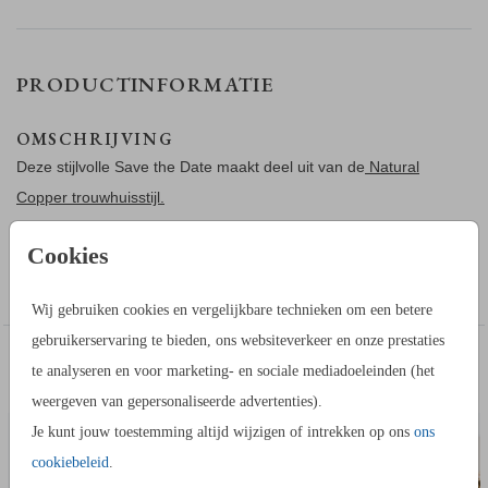
PRODUCTINFORMATIE
OMSCHRIJVING
Deze stijlvolle Save the Date maakt deel uit van de
Natural
Copper trouwhuisstijl.
Cookies
Een stijlvolle Save the Date met koperfolie en beige
Toon meer
achtergrond. Dit is een mooie kaart om naar iedereen te
Wij gebruiken cookies en vergelijkbare technieken om een betere
sturen om te laten weten wanneer jullie gaan trouwen. Alle
gebruikerservaring te bieden, ons websiteverkeer en onze prestaties
aspecten aan deze kaart kunnen worden aangepast. Wil je
IN DEZELFDE STIJL KUN JE DIT OOK
te analyseren en voor marketing- en sociale mediadoeleinden (het
meer kaarten in deze stijl? We hebben een hele collectie
ADRESSTICKERS
BEDAN
BESTELLEN
weergeven van gepersonaliseerde advertenties).
genaamd Natural Copper.
Je kunt jouw toestemming altijd wijzigen of intrekken op ons
ons
cookiebeleid
.
HOE WERKT HET?