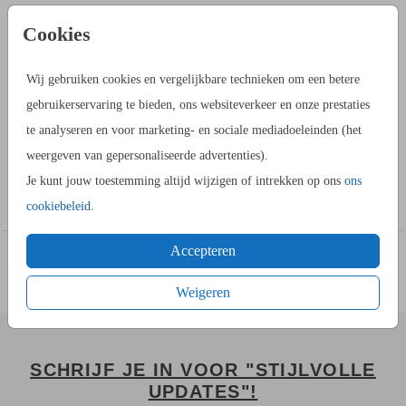
PRODUCTINFORMATIE
Cookies
OMSCHRIJVING
Wij gebruiken cookies en vergelijkbare technieken om een betere
Maak zelf een bijzondere kerstkaart waarin jullie je
gebruikerservaring te bieden, ons websiteverkeer en onze prestaties
trouwdatum bekend kunnen maken. Alle teksten en
te analyseren en voor marketing- en sociale mediadoeleinden (het
afbeeldingen worden met folie gedruk voor een chique
weergeven van gepersonaliseerde advertenties).
uitstraling.
Je kunt jouw toestemming altijd wijzigen of intrekken op ons
ons
Toon meer
cookiebeleid
.
Accepteren
Weigeren
SCHRIJF JE IN VOOR "STIJLVOLLE
UPDATES"!