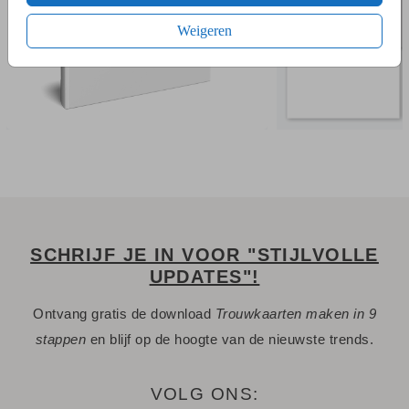
voorbeeldjes van alle papiersoorten en kleuren enveloppen.
Weigeren
Wil je graag folie op deze kaart? Of een andere vorm kaart?
Neem dan
met ons op.
contact
Een vraag? Hier vind je waarschijnlijk
het antwoord.
Niet gevonden? Neem
met ons op. We helpen je
contact
graag.
SCHRIJF JE IN VOOR "STIJLVOLLE
UPDATES"!
Ontvang gratis de download
Trouwkaarten maken in 9
stappen
en blijf op de hoogte van de nieuwste trends.
VOLG ONS: