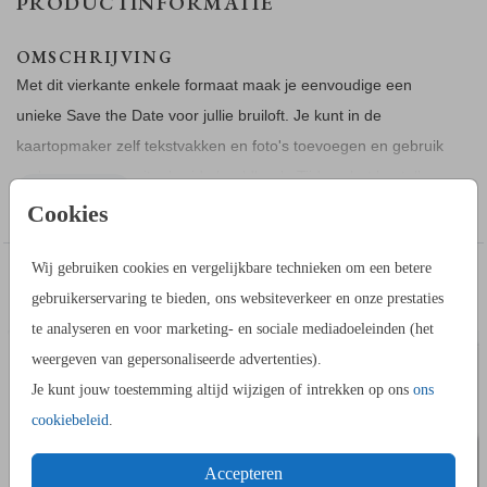
PRODUCTINFORMATIE
OMSCHRIJVING
Met dit vierkante enkele formaat maak je eenvoudige een
unieke Save the Date voor jullie bruiloft. Je kunt in de
kaartopmaker zelf tekstvakken en foto's toevoegen en gebruik
maken van onze uitgebreide beeldbank. Tijdens het bestellen
Toon meer
kun je kiezen uit de formaten: 8 bij 8 cm (geen envelop
Cookies
beschikbaar) 11 bij 11 cm, 13 bij 13 cm en 15 bij 15 cm. Je
hebt keuze uit 5 papiersoorten en 20+ kleuren enveloppen.
Wij gebruiken cookies en vergelijkbare technieken om een betere
IN DEZELFDE STIJL KUN JE DIT OOK
gebruikerservaring te bieden, ons websiteverkeer en onze prestaties
GASTENBOEK
BOE
BESTELLEN
HOE WERKT HET?
te analyseren en voor marketing- en sociale mediadoeleinden (het
- Maak in de kaartopmaker een mooi ontwerp van dit kaartje.
weergeven van gepersonaliseerde advertenties).
- Sla deze op in je account en bestel daarna een proefdruk.
Je kunt jouw toestemming altijd wijzigen of intrekken op ons
ons
- Tijdens het bestellen kun je kiezen uit verschillende
cookiebeleid
.
formaten, papiersoorten, envelopkleuren en leuke extra’s.
Accepteren
- Bij je 1e proefdruk ontvang je een proefsetje met