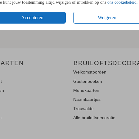
Je kunt jouw toestemming altijd wijzigen of intrekken op ons
ons cookiebeleid
.
LE UPDATES"!
Accepteren
Weigeren
en
en blijf op de hoogte van de
AARTEN
BRUILOFTSDECOR
Welkomstborden
rt
Gastenboeken
ten
Menukaarten
Naamkaartjes
Trouwakte
n
Alle bruiloftsdecoratie