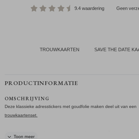
9.4 waardering
Geen verze
TROUWKAARTEN
SAVE THE DATE K
PRODUCTINFORMATIE
OMSCHRIJVING
Deze klassieke adresstickers met goudfolie maken deel uit van een
trouwkaartenset.
Ontwerp handige adresstickers voor op de envelop. Zo hoeven jullie 
Toon meer