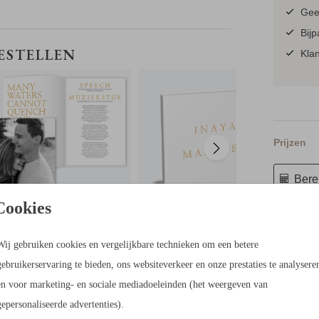
nde
Geen
7x34
Bijp
CEREMONIEBOEKJE
GASTENBOEK
BESTELLEN
Klan
Prijzen
Berek
Cookies
21 × 30 c
Wij gebruiken cookies en vergelijkbare technieken om een betere
gebruikerservaring te bieden, ons websiteverkeer en onze prestaties te analysere
en voor marketing- en sociale mediadoeleinden (het weergeven van
gepersonaliseerde advertenties).