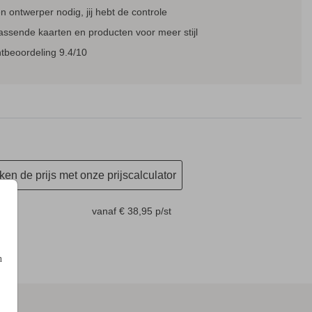
 ontwerper nodig, jij hebt de controle
assende kaarten en producten voor meer stijl
MENUKAART
NAAMKAARTJES
tbeoordeling 9.4/10
en de prijs met onze prijscalculator
m
vanaf € 38,95
p/st
n