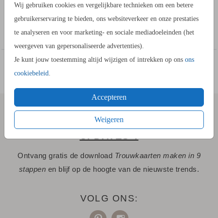
Wij gebruiken cookies en vergelijkbare technieken om een betere
jullie stijl te maken. Als je een gekleurde achtergrond wilt
gebruikerservaring te bieden, ons websiteverkeer en onze prestaties
hebben moet deze kleur in sterk contrast zijn tot de tekst,
Toon meer
te analyseren en voor marketing- en sociale mediadoeleinden (het
Zorg er voor dat de tekst goed leesbaar is.
weergeven van gepersonaliseerde advertenties).
Je ontvangt 14 stickers per vel. Kies eerst hoeveel vellen je
Je kunt jouw toestemming altijd wijzigen of intrekken op ons
ons
wilt bestellen voordat je verder gaat.
COLLECTIE
cookiebeleid
.
Maak hier zelf
je eigen collectie
.
Accepteren
Weigeren
SCHRIJF JE IN VOOR "STIJLVOLLE
UPDATES"!
Ontvang gratis de download
Trouwkaarten maken in 9
stappen
en blijf op de hoogte van de nieuwste trends.
VOLG ONS: