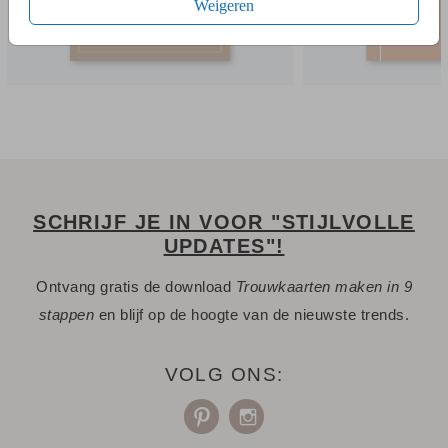
Weigeren
SCHRIJF JE IN VOOR "STIJLVOLLE
UPDATES"!
Ontvang gratis de download
Trouwkaarten maken in 9
stappen
en blijf op de hoogte van de nieuwste trends.
VOLG ONS: