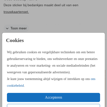
Deze sticker bij bedankjes maakt deel uit van een
trouwkaartenset.
Plak op de bedankjes voor de bruiloft een sticker. Dit is een
Toon meer
ronde sticker met een takje. Je kan in de editor de teksten
aanpassen naar wens. Je kan de sticker gebruiken om op een
Cookies
bedank kadootje te plakken. De stickers bestel je per vel, er
IN DEZELFDE STIJL KUN JE DIT OOK
zitten 25 stuks op een vel.
Wij gebruiken cookies en vergelijkbare technieken om een betere
BEDANKKAART
EXTRA 
BESTELLEN
gebruikerservaring te bieden, ons websiteverkeer en onze prestaties
te analyseren en voor marketing- en sociale mediadoeleinden (het
weergeven van gepersonaliseerde advertenties).
Je kunt jouw toestemming altijd wijzigen of intrekken op ons
ons
cookiebeleid
.
Accepteren