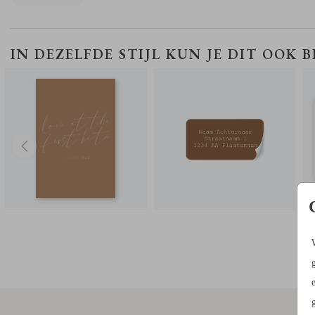
Let op:
Je bestelt alleen de stickers, niet het getoonde voorbeeldpr
BORDJE BIJ BUFFET
ADRESSTICKERS
IN DEZELFDE STIJL KUN JE DIT OOK 