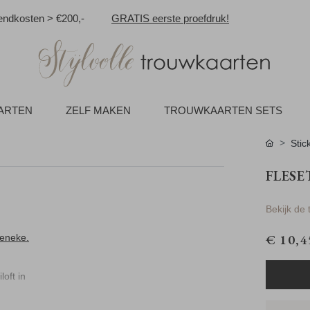
ndkosten > €200,-
GRATIS eerste proefdruk!
AARTEN
ZELF MAKEN
TROUWKAARTEN SETS
Stic
FLESE
Bekijk de
€ 10,4
ieneke.
loft in