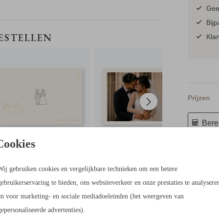
Geen
oduct.
Bijp
BEDANKKAART
BEDANKKAART
BESTELLEN
Klan
Prijzen
Berek
Cookies
21 × 30 c
Wij gebruiken cookies en vergelijkbare technieken om een betere
gebruikerservaring te bieden, ons websiteverkeer en onze prestaties te analysere
en voor marketing- en sociale mediadoeleinden (het weergeven van
gepersonaliseerde advertenties).