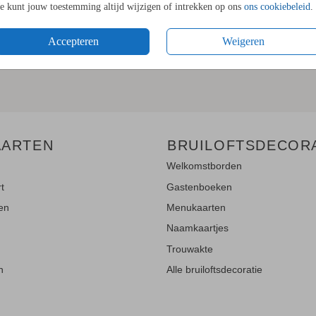
Je kunt jouw toestemming altijd wijzigen of intrekken op ons
ons cookiebeleid
.
LE UPDATES"!
Accepteren
Weigeren
en
en blijf op de hoogte van de
AARTEN
BRUILOFTSDECOR
Welkomstborden
rt
Gastenboeken
ten
Menukaarten
Naamkaartjes
Trouwakte
n
Alle bruiloftsdecoratie