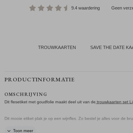
9.4 waardering
Geen verze
TROUWKAARTEN
SAVE THE DATE K
PRODUCTINFORMATIE
OMSCHRIJVING
Dit flesetiket met goudfolie maakt deel uit van de
trouwkaarten set L
Dit mooie etiket plak je op een wijnfles. Zo bestel je alles voor de brui
dezelfde stijl.
Toon meer