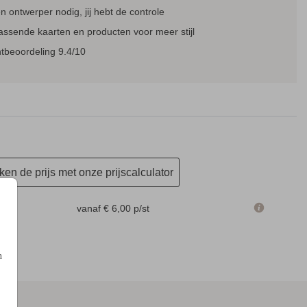
 ontwerper nodig, jij hebt de controle
assende kaarten en producten voor meer stijl
BORDJE AFSCHEID
BORDJE BIJ BEDANKJES
BORD
tbeoordeling 9.4/10
en de prijs met onze prijscalculator
m
vanaf € 6,00
p/st
n