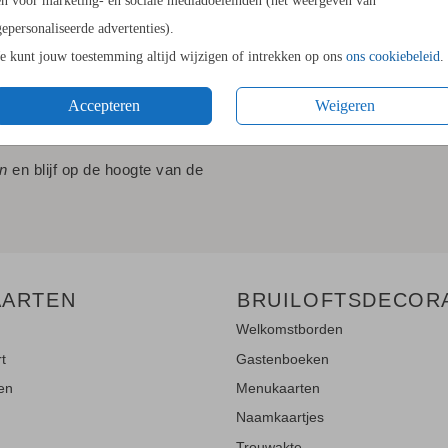
en voor marketing- en sociale mediadoeleinden (het weergeven van
gepersonaliseerde advertenties).
Je kunt jouw toestemming altijd wijzigen of intrekken op ons
ons cookiebeleid
.
Accepteren
Weigeren
LE UPDATES"!
en
en blijf op de hoogte van de
AARTEN
BRUILOFTSDECOR
Welkomstborden
rt
Gastenboeken
ten
Menukaarten
Naamkaartjes
Trouwakte