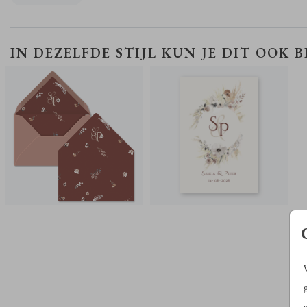
INLAY ENVELOP
TROUWKAART
IN DEZELFDE STIJL KUN JE DIT OOK 