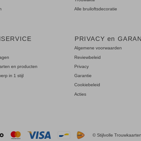
n
Alle bruiloftsdecoratie
NSERVICE
PRIVACY en GARAN
Algemene voorwaarden
ragen
Reviewbeleid
aarten en producten
Privacy
rp in 1 stijl
Garantie
Cookiebeleid
Acties
© Stijlvolle Trouwkaarte