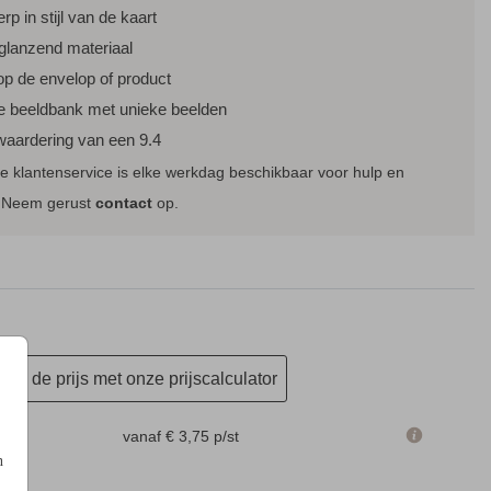
rp in stijl van de kaart
glanzend materiaal
op de envelop of product
e beeldbank met unieke beelden
waardering van een 9.4
 klantenservice is elke werkdag beschikbaar voor hulp en
. Neem gerust
contact
op.
en de prijs met onze prijscalculator
m
vanaf € 3,75
p/st
n