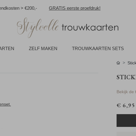
ndkosten > €200,-
GRATIS eerste proefdruk!
AARTEN
ZELF MAKEN
TROUWKAARTEN SETS
Stic
STICK
Bekijk de
€ 6,95
enset.
ils.