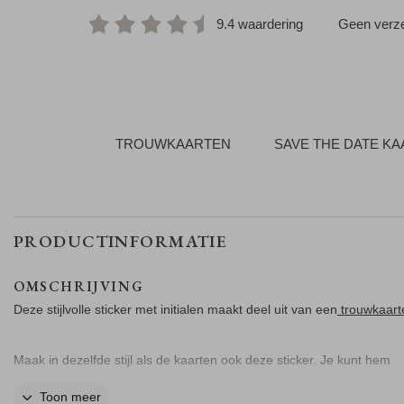
9.4 waardering
Geen verze
TROUWKAARTEN
SAVE THE DATE K
PRODUCTINFORMATIE
OMSCHRIJVING
Deze stijlvolle sticker met initialen maakt deel uit van een
trouwkaart
Maak in dezelfde stijl als de kaarten ook deze sticker. Je kunt hem
gebruiken om de envelop te sluiten maar ook voor andere leuke deta
Toon meer