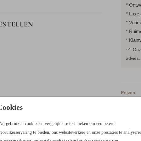
* Ontwe
* Luxe 
* Voor 
BESTELLEN
* Ruim
* Klant
Onze
advies
Prijzen
Cookies
Berek
Wij gebruiken cookies en vergelijkbare technieken om een betere
21 × 30 c
gebruikerservaring te bieden, ons websiteverkeer en onze prestaties te analysere