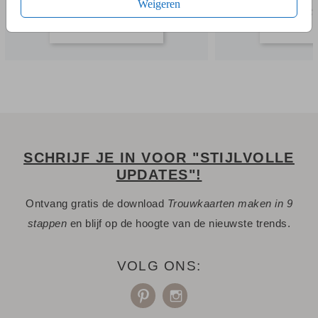
Weigeren
SCHRIJF JE IN VOOR "STIJLVOLLE
UPDATES"!
Ontvang gratis de download
Trouwkaarten maken in 9
stappen
en blijf op de hoogte van de nieuwste trends.
VOLG ONS: