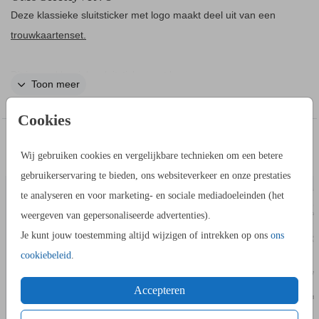
Deze klassieke sluitsticker met logo maakt deel uit van een
trouwkaartenset.
Dit is een klassieke sluitsticker met logo.
Toon meer
Cookies
IN DEZELFDE STIJL KUN JE DIT OOK
Wij gebruiken cookies en vergelijkbare technieken om een betere
TROUW
BESTELLEN
gebruikerservaring te bieden, ons websiteverkeer en onze prestaties
te analyseren en voor marketing- en sociale mediadoeleinden (het
weergeven van gepersonaliseerde advertenties).
Je kunt jouw toestemming altijd wijzigen of intrekken op ons
ons
cookiebeleid
.
Accepteren