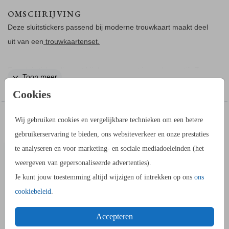
OMSCHRIJVING
Deze sluitstickers passend bij moderne trouwkaart maakt deel
uit van een
trouwkaartenset.
Een sluitsticker die past bij de trouwkaart in moderne stijl. Zo
Toon meer
sluit je de envelop in stijl. Teksten en kleuren kun je zelf
Cookies
aanpassen in de editor.
IN DEZELFDE STIJL KUN JE DIT OOK
Wij gebruiken cookies en vergelijkbare technieken om een betere
TROUWKAART
BESTELLEN
gebruikerservaring te bieden, ons websiteverkeer en onze prestaties
te analyseren en voor marketing- en sociale mediadoeleinden (het
weergeven van gepersonaliseerde advertenties).
Je kunt jouw toestemming altijd wijzigen of intrekken op ons
ons
cookiebeleid
.
Accepteren