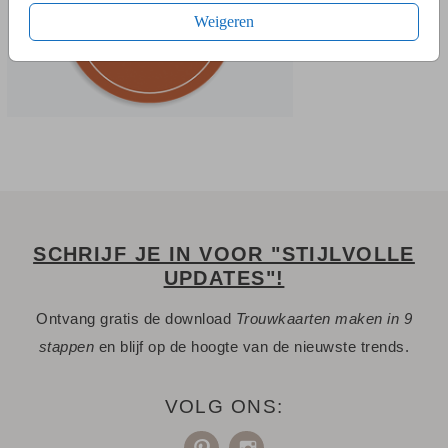
Weigeren
SCHRIJF JE IN VOOR "STIJLVOLLE
UPDATES"!
Ontvang gratis de download
Trouwkaarten maken in 9
stappen
en blijf op de hoogte van de nieuwste trends.
VOLG ONS: