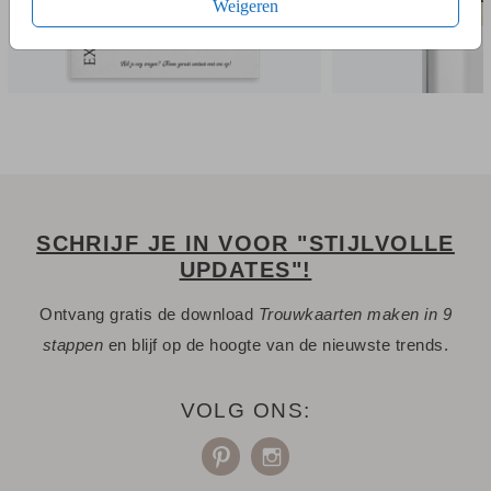
Weigeren
SCHRIJF JE IN VOOR "STIJLVOLLE
UPDATES"!
Ontvang gratis de download
Trouwkaarten maken in 9
stappen
en blijf op de hoogte van de nieuwste trends.
VOLG ONS: