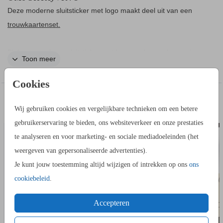
Deze moderne sluitsticker met logo maakt deel uit van een
trouwkaartenset.
Plak een moderne sluitsticker met logo op de envelop om je
Toon meer
trouwkaart.
Cookies
IN DEZELFDE STIJL KUN JE DIT OOK
Wij gebruiken cookies en vergelijkbare technieken om een betere
EXTRA KAARTJE
FLESE
BESTELLEN
gebruikerservaring te bieden, ons websiteverkeer en onze prestaties
te analyseren en voor marketing- en sociale mediadoeleinden (het
weergeven van gepersonaliseerde advertenties).
Je kunt jouw toestemming altijd wijzigen of intrekken op ons
ons
cookiebeleid
.
Accepteren