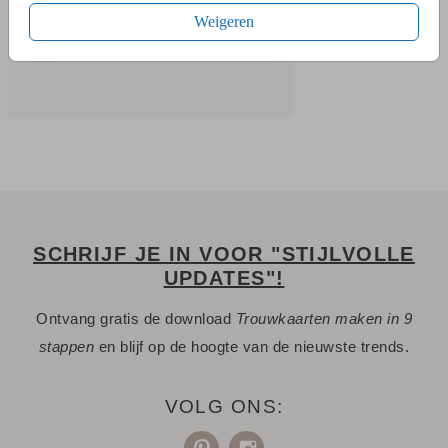
Weigeren
SCHRIJF JE IN VOOR "STIJLVOLLE
UPDATES"!
Ontvang gratis de download
Trouwkaarten maken in 9
stappen
en blijf op de hoogte van de nieuwste trends.
VOLG ONS: