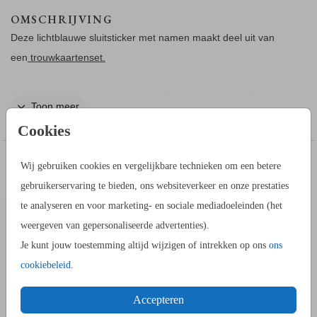
OMSCHRIJVING
Deze lichtblauwe sluitsticker met namen maakt deel uit van
een
trouwkaartenset.
Ontwerp een ronde sluitsticker bij de trouwkart met jullie
Toon meer
namen erop. Dit is een sluitsticker in lichtblauwe kleur met een
Cookies
doorsnede van 35 mm. Er worden 25 stickers op een vel
gedrukt, dus per bestelling ontvang je 25 sluitzegels.
IN DEZELFDE STIJL KUN JE DIT OOK
Wij gebruiken cookies en vergelijkbare technieken om een betere
TROUWKAART
BESTELLEN
gebruikerservaring te bieden, ons websiteverkeer en onze prestaties
te analyseren en voor marketing- en sociale mediadoeleinden (het
weergeven van gepersonaliseerde advertenties).
Je kunt jouw toestemming altijd wijzigen of intrekken op ons
ons
cookiebeleid
.
Accepteren