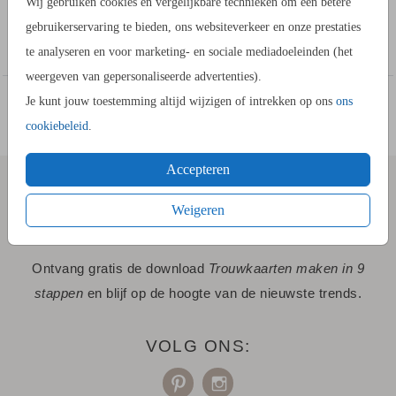
Wij gebruiken cookies en vergelijkbare technieken om een betere
drukwerk. Let er altijd op dat de sticker matcht met jullie
gebruikerservaring te bieden, ons websiteverkeer en onze prestaties
gekozen envelop.
te analyseren en voor marketing- en sociale mediadoeleinden (het
weergeven van gepersonaliseerde advertenties).
Je kunt jouw toestemming altijd wijzigen of intrekken op ons
ons
cookiebeleid
.
Accepteren
SCHRIJF JE IN VOOR "STIJLVOLLE
Weigeren
UPDATES"!
Ontvang gratis de download
Trouwkaarten maken in 9
stappen
en blijf op de hoogte van de nieuwste trends.
VOLG ONS: