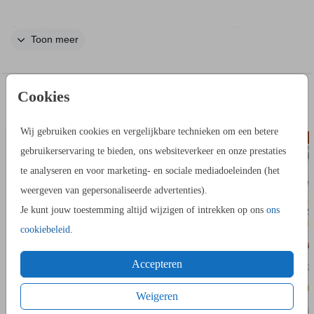
Bedank je gasten met een tasje vol verrassingen. Plak deze
Toon meer
mooie sticker erop die past bij jullie ontwerp
Let op:
Je bestelt alleen de stickers, niet het getoonde
Cookies
IN DEZELFDE STIJL KUN JE DIT OOK
voorbeeldproduct.
ADRESSTICKERS
BEDAN
BESTELLEN
Wij gebruiken cookies en vergelijkbare technieken om een betere
gebruikerservaring te bieden, ons websiteverkeer en onze prestaties
te analyseren en voor marketing- en sociale mediadoeleinden (het
weergeven van gepersonaliseerde advertenties).
Je kunt jouw toestemming altijd wijzigen of intrekken op ons
ons
cookiebeleid
.
Accepteren
Weigeren