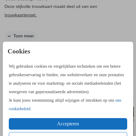
Deze stijlvolle trouwkaart maakt deel uit van een
trouwkaartenset.
Geef je gasten een zakje met confetti met deze mooie sticker
Toon meer
erop, stop dit zakje in de goodiebag met andere leuke
spulletjes. Dit is een confetti sticker met goudfolie.
Cookies
IN DEZELFDE STIJL KUN JE DIT OOK
Wij gebruiken cookies en vergelijkbare technieken om een betere
ADRESSTICKERS
BEDAN
BESTELLEN
gebruikerservaring te bieden, ons websiteverkeer en onze prestaties
te analyseren en voor marketing- en sociale mediadoeleinden (het
weergeven van gepersonaliseerde advertenties).
Je kunt jouw toestemming altijd wijzigen of intrekken op ons
ons
cookiebeleid
.
Accepteren