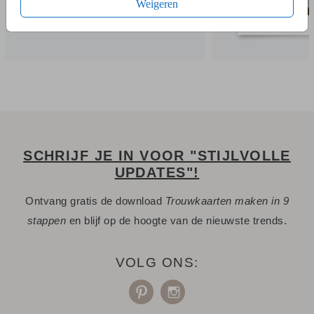
Weigeren
SCHRIJF JE IN VOOR "STIJLVOLLE
UPDATES"!
Ontvang gratis de download
Trouwkaarten maken in 9
stappen
en blijf op de hoogte van de nieuwste trends.
VOLG ONS: