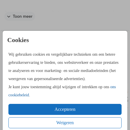
Ontwerp een sticker voor flesje om uit te delen op de bruiloft.
Toon meer
Stop het flesje water bijvoorbeeld in een goodiebag. Dit is een
sticker met koperfolie.
Cookies
IN DEZELFDE STIJL KUN JE DIT OOK
ADRESSTICKERS
ADRESS
BESTELLEN
Wij gebruiken cookies en vergelijkbare technieken om een betere
gebruikerservaring te bieden, ons websiteverkeer en onze prestaties
te analyseren en voor marketing- en sociale mediadoeleinden (het
weergeven van gepersonaliseerde advertenties).
Je kunt jouw toestemming altijd wijzigen of intrekken op ons
ons
cookiebeleid
.
Accepteren
Weigeren