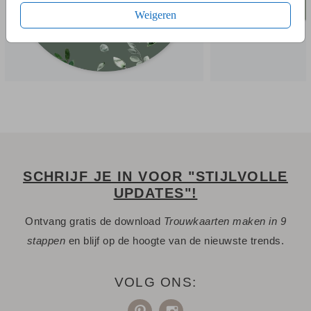
Weigeren
SCHRIJF JE IN VOOR "STIJLVOLLE
UPDATES"!
Ontvang gratis de download
Trouwkaarten maken in 9
stappen
en blijf op de hoogte van de nieuwste trends.
VOLG ONS: