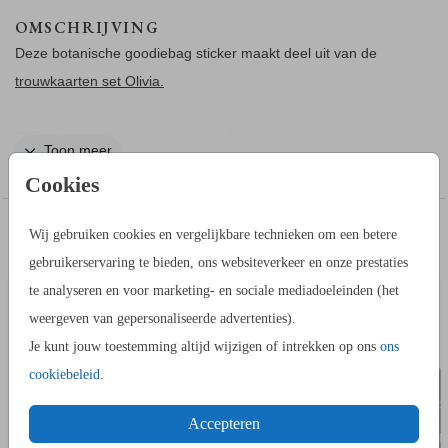
OMSCHRIJVING
Deze botanische goodiebag sticker maakt deel uit van de
trouwkaarten set Olivia.
Bedank je gasten voor hun hulp of aanwezigheid op jullie
Toon meer
bruiloft met een tasje vol verassingen. Ontwerp jullie sticker
Cookies
passend bij jullie trouwkaart
IN DEZELFDE STIJL KUN JE DIT OOK
Wij gebruiken cookies en vergelijkbare technieken om een betere
Let op:
Je bestelt alleen de stickers, niet het getoonde
LABELTJE DAGGAST
ADRESS
BESTELLEN
gebruikerservaring te bieden, ons websiteverkeer en onze prestaties
voorbeeldproduct.
te analyseren en voor marketing- en sociale mediadoeleinden (het
weergeven van gepersonaliseerde advertenties).
Je kunt jouw toestemming altijd wijzigen of intrekken op ons
ons
cookiebeleid
.
Accepteren