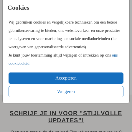
PRODUCTINFORMATIE
Cookies
OMSCHRIJVING
Wij gebruiken cookies en vergelijkbare technieken om een betere
Deze sticker heeft een doorsnede van 44 mm. Ontwerp je
gebruikerservaring te bieden, ons websiteverkeer en onze prestaties
eigen sticker in de stijl van je bruiloft. Gebruik hem als
te analyseren en voor marketing- en sociale mediadoeleinden (het
sluitzegel of voor op je bedankje, er zijn oneindig veel
weergeven van gepersonaliseerde advertenties).
mogelijkheden.
Toon meer
Je kunt jouw toestemming altijd wijzigen of intrekken op ons
ons
COLLECTIE
cookiebeleid
.
Maak hier zelf
je eigen collectie
.
Accepteren
Weigeren
SCHRIJF JE IN VOOR "STIJLVOLLE
UPDATES"!