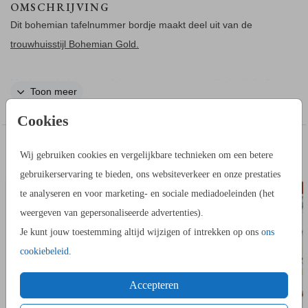
OMSCHRIJVING
Dit bohemian tafelnummer bordje maakt deel uit van de
trouwhuisstijl Bohemian Gold.
Maak een bohemian tafelnummer kaart voor jullie bruiloft. Op
Toon meer
de voor- en achterkant wordt het nummer in goudfolie
Cookies
gedrukt.
IN DEZELFDE STIJL KUN JE DIT OOK
Wij gebruiken cookies en vergelijkbare technieken om een betere
Bestel deze kaart op het formaat 11 bij 17 cm (meest
ADRESSTICKERS
BEDAN
BESTELLEN
gebruikerservaring te bieden, ons websiteverkeer en onze prestaties
gekozen) of 14 bij 21 cm.
te analyseren en voor marketing- en sociale mediadoeleinden (het
Maak 1 ontwerp van een tafelnummerkaart en zet deze in je
weergeven van gepersonaliseerde advertenties).
winkelmandje. Ga daarna terug naar je account en open weer
Je kunt jouw toestemming altijd wijzigen of intrekken op ons
ons
deze kaart in de kaartopmaker en pas het nummer aan.
cookiebeleid
.
Bestel zo alle nummers die je nodig hebt.
Accepteren
Je kunt onze
er bij bestellen zodat de
houten kaarthouder