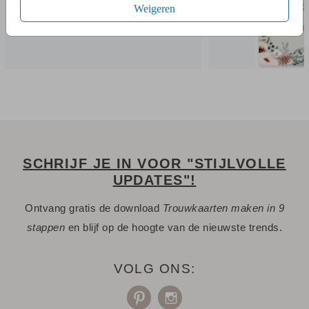
kaart mooi blijft staan op de tafel.
Weigeren
SCHRIJF JE IN VOOR "STIJLVOLLE
UPDATES"!
Ontvang gratis de download
Trouwkaarten maken in 9
stappen
en blijf op de hoogte van de nieuwste trends.
VOLG ONS: